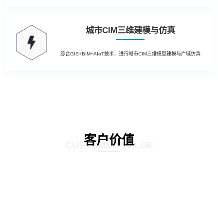
城市CIM三维建模与仿真
综合GIS+BIM+AIoT技术，进行城市CIM三维模型建模与广域仿真
客户价值
CUSTOMER VALUE
01
提升运营效率：通过引入先进的物联网技术，实现园区内设备的远程监控和自
动控制，降低人工干预成本，提高管理效率；利用大数据分析技术，对园区运
营数据进行深入挖掘，为管理层提供决策支持，优化资源配置。