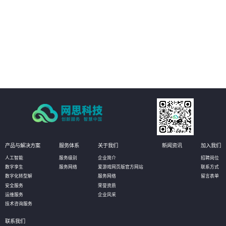
02
能耗与环境管理：提供整体园区的能耗监控板块，对园区内整个区域的用电、
用水等能源耗散情况进行分类分项的统计，实现社区内涵盖水、电、汽、燃
气、热力等全能源介质的能耗数据自动采集、实时监控、能耗动态分析、能源
结构优化的全面管理；建立科学、完善的能耗指标和能源评价体系，加强能源
03
使用的计划性、提高能源利用率、均衡能源负荷。
资产管理：对园区内各类资产进行实时监控，包括基础设施、办公设备、动环
设备、水电管路、IT设备等，系统随时调取查看各类设备的运行状态信息。当设
备发生告警时，通过短信、微信消息等方式推送给管理人员，进而在系统的3D
场景中快速定位故障设备，帮助运维人员及时解决问题。
产品与解决方案
服务体系
关于我们
新闻资讯
加入我们
人工智能
服务级别
企业简介
招聘岗位
数字孪生
服务网络
爱游戏网页版官方网站
联系方式
数字化转型解
服务网络
留言表单
安全服务
荣誉资质
运维服务
企业风采
技术咨询服务
联系我们