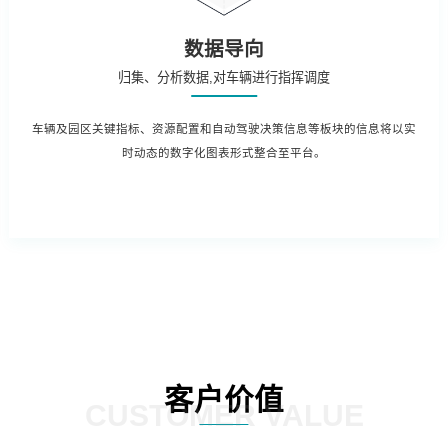
数据导向
归集、分析数据,对车辆进行指挥调度
车辆及园区关键指标、资源配置和自动驾驶决策信息等板块的信息将以实
时动态的数字化图表形式整合至平台。
客户价值
CUSTOMER VALUE