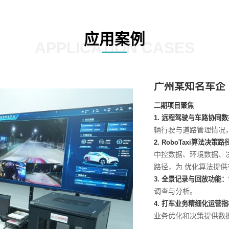
应用案例
APPLICATION CASES
广州某知名车企
二期项目聚焦
1. 远程驾驶与车路协同
辆行驶与道路管理情况
2. RoboTaxi算法决策
中控数据、环境数据、
路径，为 优化算法提供
3. 全景记录与回放功能：
调查与分析。
4. 打车业务精细化运营
业务优化和决策提供数