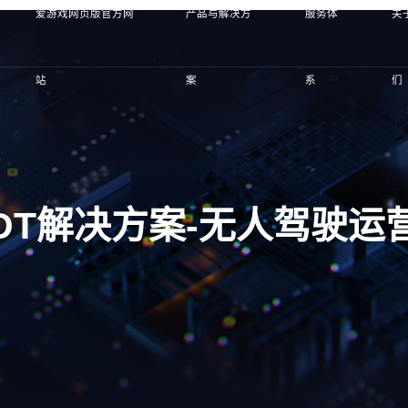
爱游戏网页版官方网
产品与解决方
服务体
关
站
案
系
们
DT解决方案-无人驾驶运