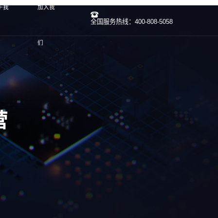
于我
加入我
全国服务热线：400-808-5058
们
营