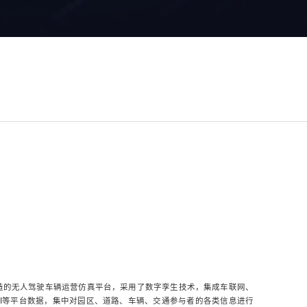
底座打造的无人驾驶车辆运营仿真平台，采用了数字孪生技术，集成车联网、
AI等平台数据，集中对园区、道路、车辆、交通参与者的各类信息进行