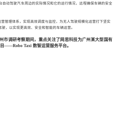
一台自动驾驶汽车周边的实际情况和它的运行情况，远程确保车辆的安全
运营管理体系，实现高效调度与监控，为无人驾驶规模化运营打下坚实
驾驶，以实现更高效、安全和智能的车辆运营。
记在广州市调研考察期间，重点关注了网思科技为广州某大型国有
—Robo Taxi 数智运营服务平台。