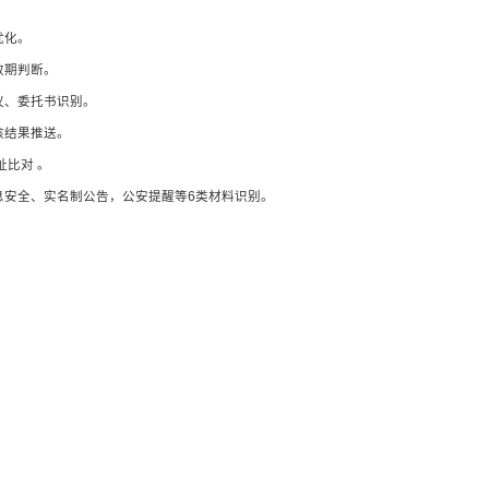
优化。
效期判断。
议、委托书识别。
核结果推送。
址比对 。
息安全、实名制公告，公安提醒等6类材料识别。