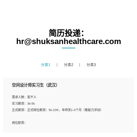
简历投递：
hr@shuksanhealthcare.com
分类1
分类2
分类3
空间设计师实习生（武汉）
需求人数：若干人
实习薪资：3k-5k
正式薪资：正式岗位薪资：5k-10K，年终奖1-3个月（看能力浮动）
岗位职责：
1、 沟通客户需求，分析其实施的可行性，辅助项目经理完成展示策划、设计；
2、 把握设计时间节点，控制设计进度，完成展示设计任务；