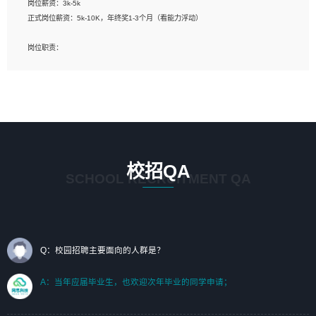
岗位薪资：3k-5k
标志及吉祥物设计，效果图后期处理等。
正式岗位薪资：5k-10K，年终奖1-3个月（看能力浮动）
岗位要求：
岗位职责：
1、艺术设计类相关专业；（其中需求分析顾问不限专业）
1、完成主要工作：项目解决方案策划与编写，项目投标方案编写、项目申报方案编
2、热爱展览展示设计工作，熟悉行业动向，设计专业知识和产品专业知识；
写；
3、具有良好的人际沟通、准确判断客户需求并执行的能力、较强的团队合作能力和
2、人才队伍建设：完善SPL人才沉淀，积聚力量，为公司各省项目打单提供全面支
服务意识。
撑。
任职要求：
1. 熟悉 Javascript, CSS, HTML, Vue, Git;
校招QA
2. 熟悉 前端常用框架, 能独立完成设计给予的 UI 效果;
SCHOOL RECRUITMENT QA
3. 有良好的代码习惯, 低级错误出现频率低;
4. 具备优秀的沟通和协调能力，能承受比较大的工作压力;
5. 自我驱动力强, 能自主学习新知识新技术, 并具有较强的自学能力;
6. 了解前端设计及后端开发, 可快速和同事对接工作;
7. 了解或熟悉 WebGL 及相关框架优先。
Q：校园招聘主要面向的人群是？
（岗位人员专职于行业应用解决方案、项目申报方案、投标方案的策划编写）
A：当年应届毕业生，也欢迎次年毕业的同学申请；