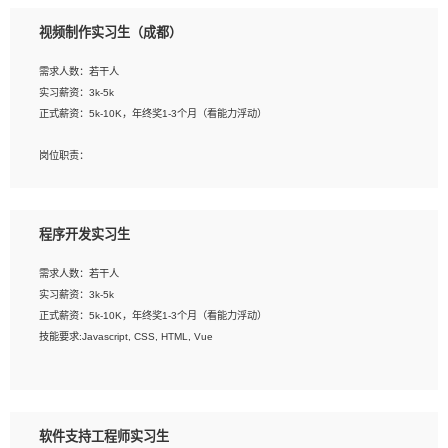
3、配合平面设计师完成项目最终的整体汇报方案；参与项目例会，项目完工总结报
视频制作实习生（成都）
告，设计项目文件管理和资料库维护；
4、 创新设计表现形式，优化流程、提高设计工作效率；
需求人数：若干人
5、 设计内容包括但不限于：展厅/博物馆/展馆的规划与空间设计，人机界面设计，
实习薪资：3k-5k
标志及吉祥物设计，效果图后期处理等。
正式薪资：5k-10K，年终奖1-3个月（看能力浮动）
岗位要求：
岗位职责：
1、艺术设计类相关专业；
1、各类企业宣传片视频的剪辑和片头片尾包装；
2、热爱展览展示设计工作，熟悉行业动向，设计专业知识和产品专业知识；
2、广告片的后期剪辑与整体特效合成；
3、具有良好的人际沟通、准确判断客户需求并执行的能力、较强的团队合作能力和
3、特效及动画制作并了解后期合成软件。
服务意识。
程序开发实习生
岗位要求：
需求人数：若干人
1、热爱影视，责任心强，有强烈的兴趣和后期制作的主观能动性；
实习薪资：3k-5k
2、熟练使用After Effect、Photo Shop、熟练掌握视频剪辑和特效包装软件；
正式薪资：5k-10K，年终奖1-3个月（看能力浮动）
3、能对影片后期进行整体调色控制，具备一定审美感；
技能要求:Javascript, CSS, HTML, Vue
4、在剪辑上会思考，有一定编导思维；
5、踏实， 勤奋，愿意在工作中不断学习，提高自我；
工作职责：
6、能与同事友好相处。
1. 负责公司的前端项目的开发;
2. 负责公司已有项目的维护及迭代;
软件支持工程师实习生