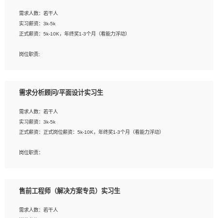
工作要求:
需求人数：若干人
1. 熟悉 Javascript, CSS, HTML, Vue, Git;
实习薪资：3k-5k
2. 熟悉前端常用框架, 能独立完成设计给予的 UI 效果;
正式薪资：5k-10K，年终奖1-3个月（看能力浮动）
3. 有良好的代码习惯, 低级错误出现频率低;
4. 具备优秀的沟通和协调能力，能承受比较大的工作压力;
岗位职责:
5. 自我驱动力强, 能自主学习新知识新技术, 并具有较强的自学能力;
1. 为企业客户提供软件技术服务。包括安装、升级、配置、调优、故障诊断等工
6. 了解前端设计及后端开发, 可快速和同事对接工作;
作；
7. 了解或熟悉 WebGL 及相关框架优先。
2. 在此基础上，并能为客户提供客户化技术支持方案，提升软件使用效率与价值。
需求分析顾问/平面设计实习生
任职要求:
需求人数：若干人
1. 计算机专业相关背景；
实习薪资：3k-5k
2. 自我学习和动手能力强，对操作系统、数据库有一定基础和兴趣；
正式薪资：正式岗位薪资：5k-10K，年终奖1-3个月（看能力浮动）
3.沟通能力强、有基础客户服务意识。
岗位职责：
1、 沟通客户需求，分析其实施的可行性，辅助项目经理完成展示策划、设计；
2、 把握设计时间节点，控制设计进度，完成展示设计任务；
3、配合平面设计师完成项目最终的整体汇报方案；参与项目例会，项目完工总结报
售前工程师（解决方案专员）实习生
告，设计项目文件管理和资料库维护；
4、 创新设计表现形式，优化流程、提高设计工作效率；
需求人数：若干人
5、 设计内容包括但不限于：展厅/博物馆/展馆的规划与空间设计，人机界面设计，