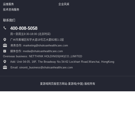
运维服务
企业风采
技术咨询服务
联系我们
400-808-5058
周一到周五9:30-18:00 (北京时间）
广州市黄埔区科学大道18号芯大厦B2栋1-2层
商务合作: marketing@shuksanhealthcare.com
媒体合作: media@shuksanhealthcare.com
Overseas business: NETTHINK HOLDINGS(HK)CO.,LIMITED
Add: Unit 04-05, 16F, The Broadway No.54-62 Lockhart Road,
Wanchai, HongKong
Email: sinontt_business@shuksanhealthcare.com
爱游戏网页版官方网站-爱游戏(中国) 版权所有