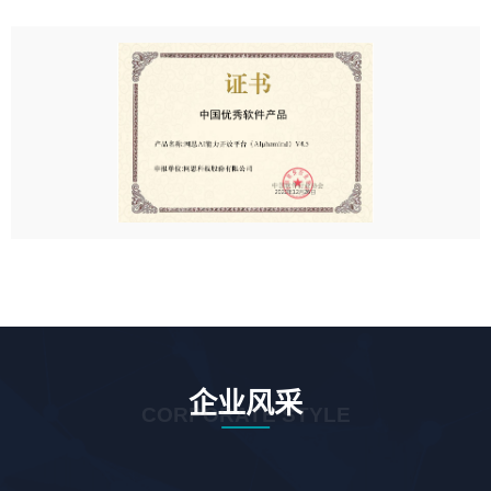
企业风采
CORPORATE STYLE