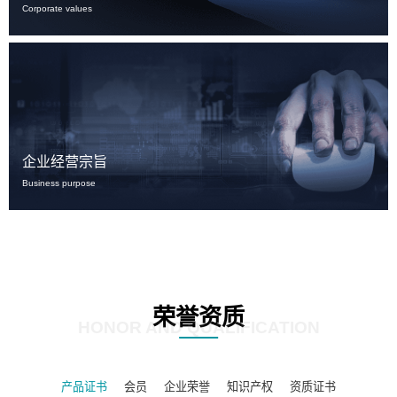
Corporate values
企业经营宗旨
Business purpose
荣誉资质
HONOR AND QUALIFICATION
产品证书
会员
企业荣誉
知识产权
资质证书