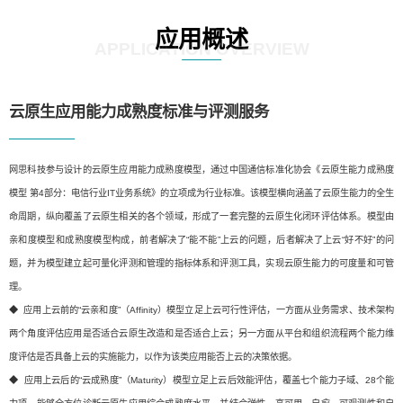
应用概述
APPLICATION OVERVIEW
云原生应用能力成熟度标准与评测服务
网思科技参与设计的云原生应用能力成熟度模型，通过中国通信标准化协会《云原生能力成熟度
模型 第4部分：电信行业IT业务系统》的立项成为行业标准。该模型横向涵盖了云原生能力的全生
命周期，纵向覆盖了云原生相关的各个领域，形成了一套完整的云原生化闭环评估体系。模型由
亲和度模型和成熟度模型构成，前者解决了“能不能”上云的问题，后者解决了上云“好不好”的问
题，并为模型建立起可量化评测和管理的指标体系和评测工具，实现云原生能力的可度量和可管
理。
◆ 应用上云前的“云亲和度”（Affinity）模型立足上云可行性评估，一方面从业务需求、技术架构
两个角度评估应用是否适合云原生改造和是否适合上云；另一方面从平台和组织流程两个能力维
度评估是否具备上云的实施能力，以作为该类应用能否上云的决策依据。
◆ 应用上云后的“云成熟度”（Maturity）模型立足上云后效能评估，覆盖七个能力子域、28个能