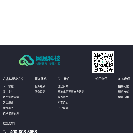
03
客户可以更加精准地定位业务系统中的瓶颈问题，发现性能瓶颈和资源瓶颈，
并从根本上解决问题，提升业务系统的可扩展性和效率。
04
客户可以更全面了解自身业务系统的优劣势和风险点，更好地制定合理的架构
设计和对策方案，在云原生程度上持续提升，提高业务系统的可靠性和稳定
性。
产品与解决方案
服务体系
关于我们
新闻资讯
加入我们
人工智能
服务级别
企业简介
招聘岗位
数字孪生
服务网络
爱游戏网页版官方网站
联系方式
数字化转型解
服务网络
留言表单
安全服务
荣誉资质
运维服务
企业风采
技术咨询服务
联系我们
400-808-5058