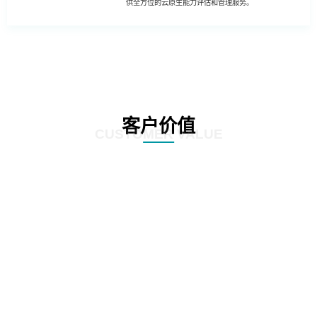
供全方位的云原生能力评估和管理服务。
客户价值
CUSTOMER VALUE
01
客户可以更全面地进行业务创新和升级，利用云原生能力提升业务系统的智能
化、数据化和数字化，推动业务创新和升级，提高企业的竞争力和市场占有
率。
02
客户可更全面了解自身业务系统的运维成本和流量成本，从而制定合理的成本
管理策略和投入计划，降低云上运行成本，并实现成本的可持续管理。