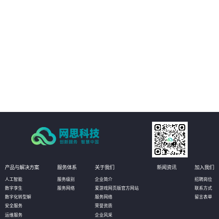
03
人工质检方式得以优化。通过自动化和智能化的质检流程，企业可以大幅减少
人力投入和时间成本，从而降低运营成本。同时，智能质检还能帮助企业更好
地管理客户资源和优化服务流程，进一步提高经济效益。
04
加强风险防控，提升安全管理水平：营业厅智能质检解决方案还能实现对服务
过程中的风险点进行实时监控和预警。通过智能分析客户与营业员的对话内
容，系统能够及时发现潜在的风险因素，如欺诈行为、客户投诉等，并提醒企
业进行及时处理。这有助于企业加强风险防控，提升安全管理水平，确保营业
厅的正常运营和客户的安全。
产品与解决方案
服务体系
关于我们
新闻资讯
加入我们
人工智能
服务级别
企业简介
招聘岗位
数字孪生
服务网络
爱游戏网页版官方网站
联系方式
数字化转型解
服务网络
留言表单
安全服务
荣誉资质
运维服务
企业风采