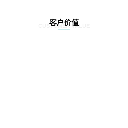
客户价值
CUSTOMER VALUE
01
提升质检效率，优化客户体验：方案利用先进的自动化和人工智能技术，实现
对营业厅服务质量的实时监控和精准分析。通过智能识别客户与营业员的对话
内容，快速发现潜在问题，大大提高了质检效率。这不仅有助于企业及时发现
并解决服务中的不足，还能确保客户享受到更加优质、高效的服务体验。
02
精准识别客户需求，提升客户满意度：方案具备强大的语音识别和自然语言处
理能力，能够深入挖掘客户与营业员对话中的关键信息。通过对这些信息的分
析，企业可以更准确地把握客户需求，为客户提供更加个性化的服务。同时，
这种精准识别也有助于企业及时发现并改进服务中的短板，进一步提升客户满
意度。
降低运营成本，提高经济效益：营业厅智能质检解决方案的引入，使得传统的