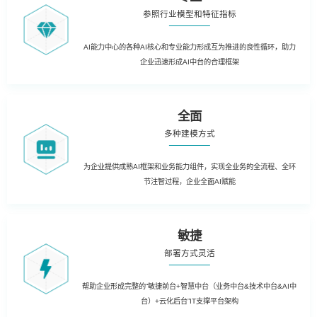
参照行业模型和特征指标
AI能力中心的各种AI核心和专业能力形成互为推进的良性循环，助力
企业迅速形成AI中台的合理框架
全面
多种建模方式
为企业提供成熟AI框架和业务能力组件，实现全业务的全流程、全环
节注智过程，企业全面AI赋能
敏捷
部署方式灵活
帮助企业形成完整的“敏捷前台+智慧中台（业务中台&技术中台&AI中
台）+云化后台”IT支撑平台架构